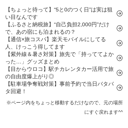
【ちょっと待って】“5と0のつく日”は実は狙
い目なんです
【ふるさと納税旅】“自己負担2,000円”だけ
で、あの宿にも泊まれるの？
【通信×旅コスパ】楽天モバイルにしてる
人、けっこう得してます
【紫外線＆暑さ対策】旅先で「持っててよか
った…」グッズまとめ
【目からウロコ】駅チカレンタカー活用で旅
の自由度爆上がり◎
【駐車場争奪戦対策】事前予約で当日バタバ
タ回避！
※ページ内をちょっと移動するだけなので、元の場所
にすぐ戻れます^^