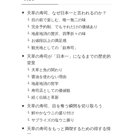
天草の寿司、なぜ日本一と言われるのか？
目の前で楽しむ、唯一無二の味
完全予約制、でもそれだけの価値あり
地産地消の贅沢、四季折々の味
お値段以上の満足感
観光地としての「奴寿司」
天草の寿司が「日本一」になるまでの歴史的
背景
天草と魚の関わり
醤油を使わない理由
地産地消の哲学
寿司店としての価値観
続く伝統と革新
天草の寿司、目を奪う瞬間を切り取ろう
鮮やかなウニの盛り付け
サプライズの塩ウニ握り
天草の寿司をもっと満喫するための得する情