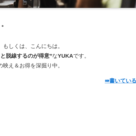
う。
、もしくは、こんにちは。
っと脱線するのが得意”
な
YUKA
です。
の映え＆お得を深掘り中。
⇛書いてい